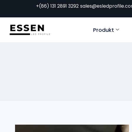
+(86) 131 2891 3292
sales@esledprofile.c
Produkt