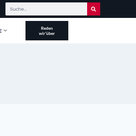
Reden
E
wir'über