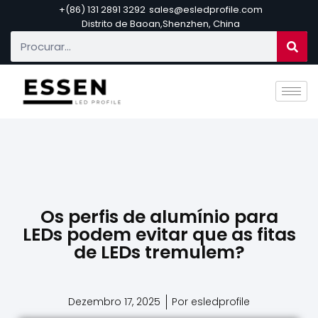
+(86) 131 2891 3292
sales@esledprofile.com
Distrito de Baoan,Shenzhen, China
Os perfis de alumínio para
LEDs podem evitar que as fitas
de LEDs tremulem?
Dezembro 17, 2025
Por esledprofile