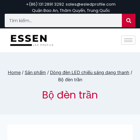
+(86) 131 2891 3292
sales@esledprofile.com
Quận Bao An, Thâm Quyến, Trung Quốc
Home
/
Sản phẩm
/
Dòng đèn LED chiếu sáng dạng thanh
/
Bộ đèn trần
Bộ đèn trần