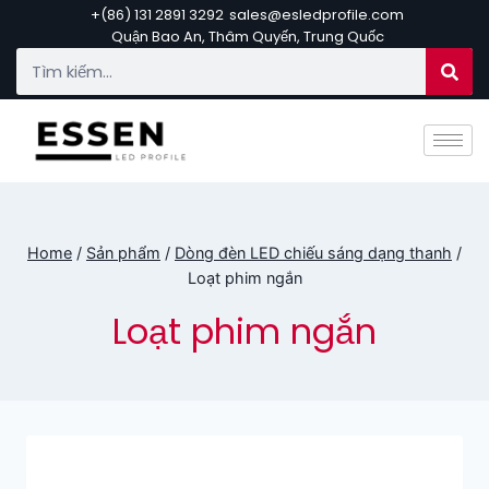
+(86) 131 2891 3292
sales@esledprofile.com
Quận Bao An, Thâm Quyến, Trung Quốc
Home
/
Sản phẩm
/
Dòng đèn LED chiếu sáng dạng thanh
/
Loạt phim ngắn
Loạt phim ngắn