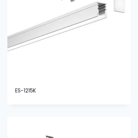
ES-1215K