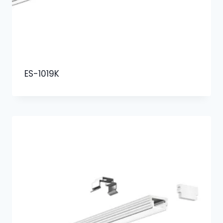
ES-1019K