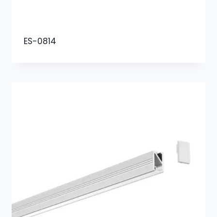
ES-0814