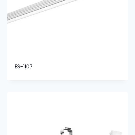
ES-1107