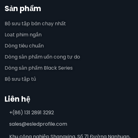
Sản phẩm
Bộ sưu tập bán chạy nhất
Loạt phim ngắn
Dòng tiêu chuẩn
Dòng sản phẩm uốn cong tự do
Dòng sản phẩm Black Series
Bộ sưu tập tủ
Liên hệ
+(86) 131 2891 3292
sales@esledprofile.com
Khu công nghiệp Shangxing, Số 71 Đường Nanhuan,