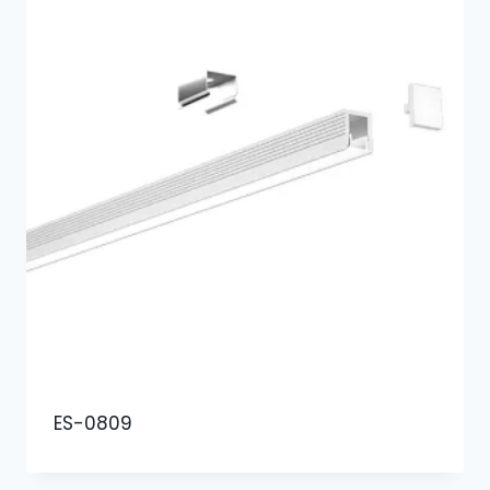
ES-0809