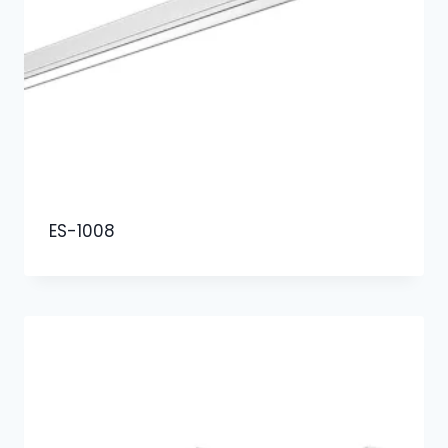
ES-1008