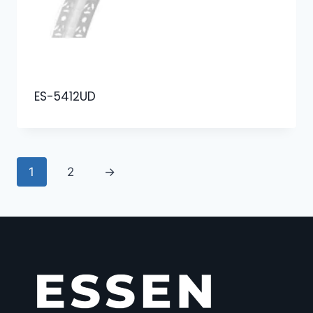
ES-5412UD
1
2
→