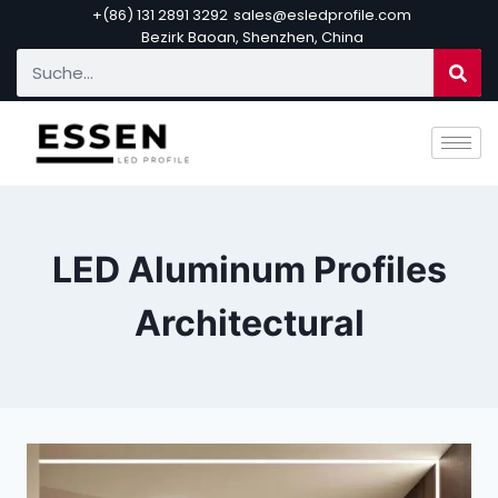
+(86) 131 2891 3292
sales@esledprofile.com
Bezirk Baoan, Shenzhen, China
LED Aluminum Profiles
Architectural