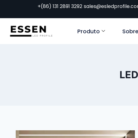
+(86) 131 2891 3292
sales@esledprofile.c
Produto
Sobr
LED