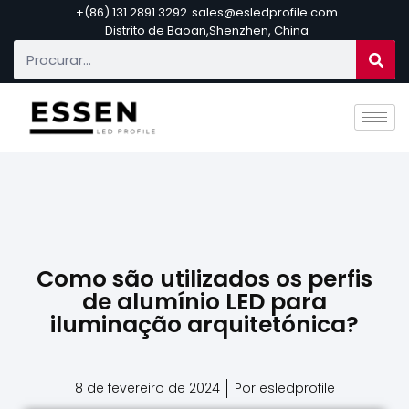
+(86) 131 2891 3292
sales@esledprofile.com
Distrito de Baoan,Shenzhen, China
Como são utilizados os perfis
de alumínio LED para
iluminação arquitetónica?
8 de fevereiro de 2024
Por esledprofile