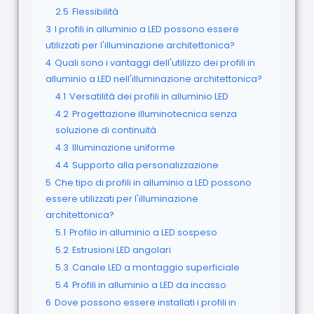
2.5
Flessibilità
3
I profili in alluminio a LED possono essere
utilizzati per l'illuminazione architettonica?
4
Quali sono i vantaggi dell'utilizzo dei profili in
alluminio a LED nell'illuminazione architettonica?
4.1
Versatilità dei profili in alluminio LED
4.2
Progettazione illuminotecnica senza
soluzione di continuità
4.3
Illuminazione uniforme
4.4
Supporto alla personalizzazione
5
Che tipo di profili in alluminio a LED possono
essere utilizzati per l'illuminazione
architettonica?
5.1
Profilo in alluminio a LED sospeso
5.2
Estrusioni LED angolari
5.3
Canale LED a montaggio superficiale
5.4
Profili in alluminio a LED da incasso
6
Dove possono essere installati i profili in