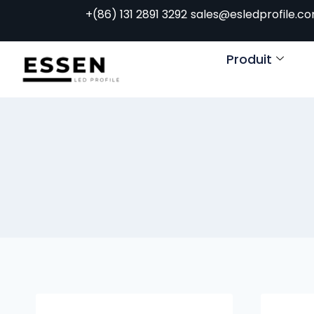
+(86) 131 2891 3292
sales@esledprofile.c
Produit