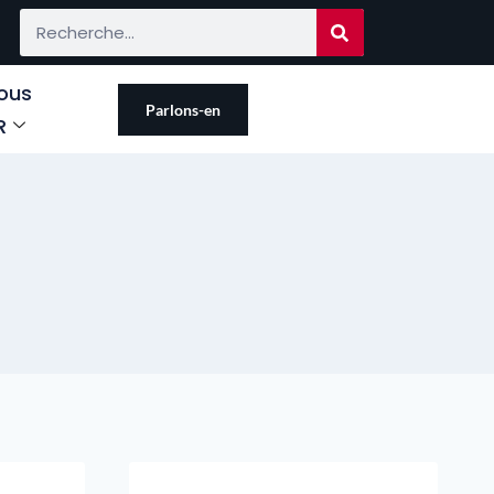
ous
Parlons-en
R