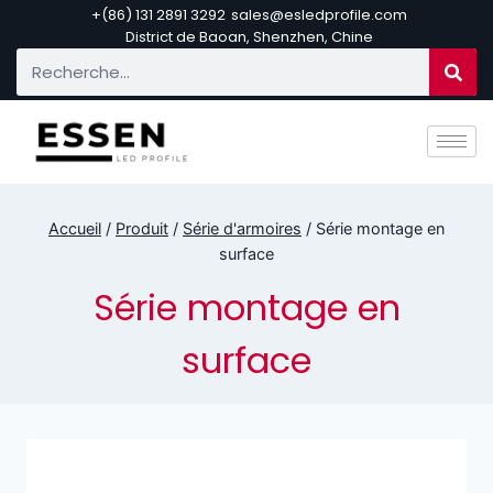
+(86) 131 2891 3292
sales@esledprofile.com
District de Baoan, Shenzhen, Chine
Accueil
/
Produit
/
Série d'armoires
/
Série montage en
surface
Série montage en
surface