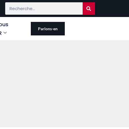
ous
Parlons-en
R