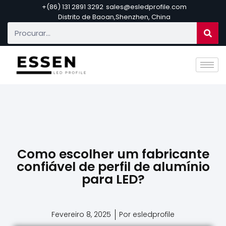
+(86) 131 2891 3292
sales@esledprofile.com
Distrito de Baoan,Shenzhen, China
Como escolher um fabricante
confiável de perfil de alumínio
para LED?
Fevereiro 8, 2025
Por esledprofile