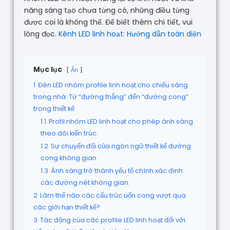
năng sáng tạo chưa từng có, những điều từng
được coi là không thể. Để biết thêm chi tiết, vui
lòng đọc.
Kênh LED linh hoạt: Hướng dẫn toàn diện
Mục lục
Ẩn
1
Đèn LED nhôm profile linh hoạt cho chiếu sáng
trong nhà: Từ “đường thẳng” đến “đường cong”
trong thiết kế
1.1
Profil nhôm LED linh hoạt cho phép ánh sáng
theo dõi kiến trúc.
1.2
Sự chuyển đổi của ngôn ngữ thiết kế đường
cong không gian
1.3
Ánh sáng trở thành yếu tố chính xác định
các đường nét không gian.
2
Làm thế nào các cấu trúc uốn cong vượt qua
các giới hạn thiết kế?
3
Tác động của các profile LED linh hoạt đối với