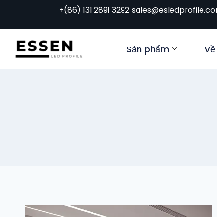
+(86) 131 2891 3292
sales@esledprofile.c
Sản phẩm
Về