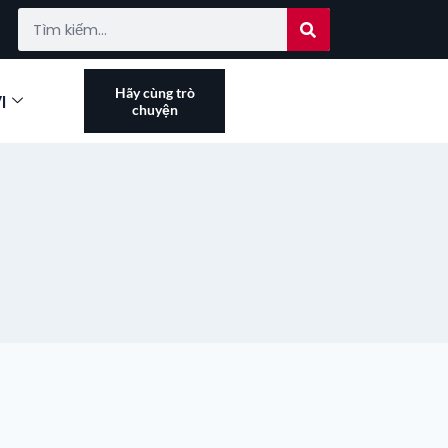
Hãy cùng trò
I
chuyện