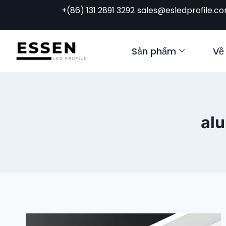
+(86) 131 2891 3292
sales@esledprofile.c
Sản phẩm
Về
alu