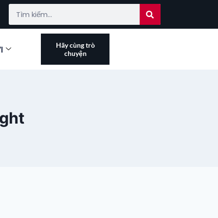
Hãy cùng trò
I
chuyện
ight