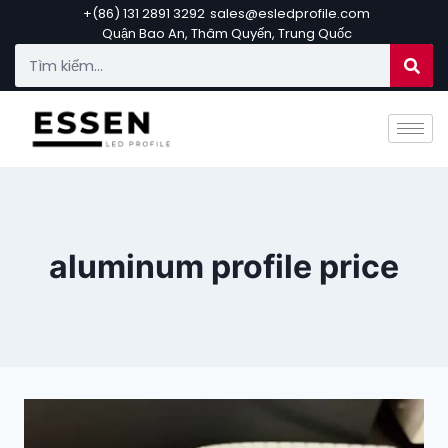
+(86) 131 2891 3292
sales@esledprofile.com
Quận Bao An, Thâm Quyến, Trung Quốc
aluminum profile price