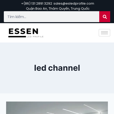
+(86) 131 2891 3292
sales@esledprofile.com
Quận Bao An, Thâm Quyến, Trung Quốc
led channel