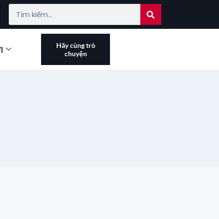
Hãy cùng trò
I
chuyện