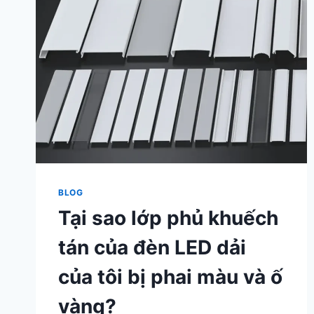
BLOG
Tại sao lớp phủ khuếch
tán của đèn LED dải
của tôi bị phai màu và ố
vàng?