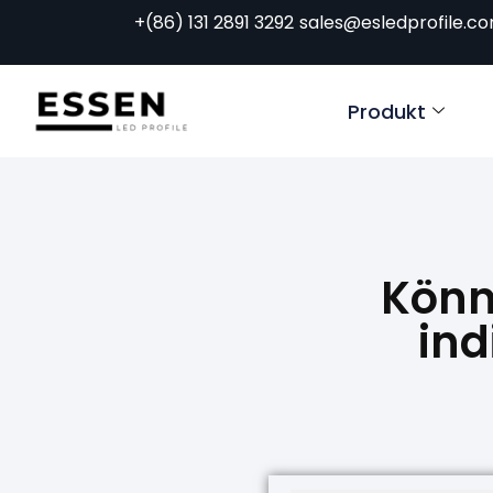
+(86) 131 2891 3292
sales@esledprofile.c
Produkt
Könne
ind