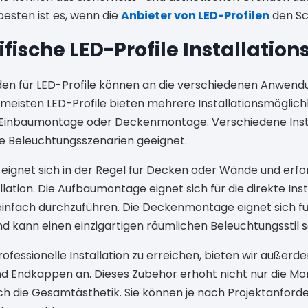
esten ist es, wenn die
Anbieter von LED-Profilen
den Sc
fische LED-Profile Installati
oden für LED-Profile können an die verschiedenen Anwen
meisten LED-Profile bieten mehrere Installationsmöglich
Einbaumontage oder Deckenmontage. Verschiedene Inst
he Beleuchtungsszenarien geeignet.
ignet sich in der Regel für Decken oder Wände und erf
lation. Die Aufbaumontage eignet sich für die direkte Inst
einfach durchzuführen. Die Deckenmontage eignet sich 
d kann einen einzigartigen räumlichen Beleuchtungsstil s
ofessionelle Installation zu erreichen, bieten wir außer
 Endkappen an. Dieses Zubehör erhöht nicht nur die Mo
h die Gesamtästhetik. Sie können je nach Projektanfor