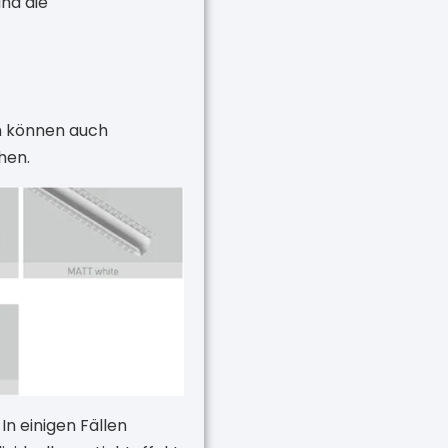
nd die
rn können auch
hen.
In einigen Fällen