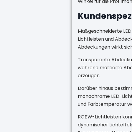
Winkel für die Profilmo
Kundenspezi
Maßgeschneiderte LED-
Lichtleisten und Abdec
Abdeckungen wirkt sich 
Transparente Abdeckung
während mattierte Abde
erzeugen.
Darüber hinaus bestimmt
monochrome LED-Lichtlei
und Farbtemperatur w
RGBW-Lichtleisten könne
dynamischer Lichteffek