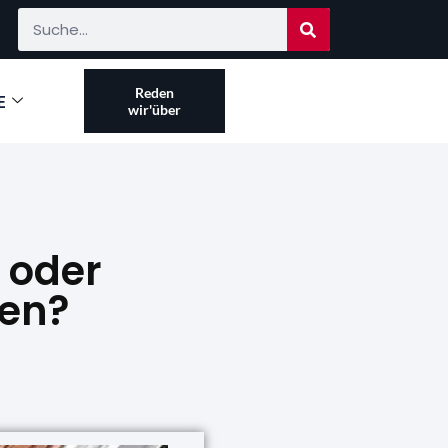
Reden
E
wir'über
t oder
den?