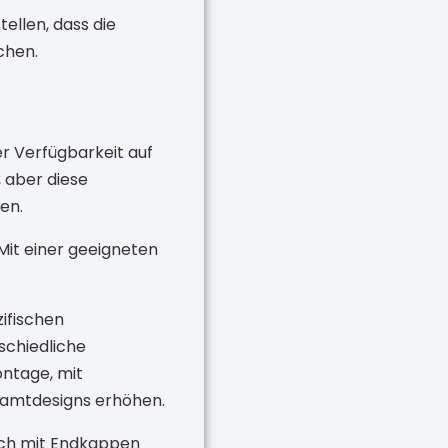
ellen, dass die
chen.
er Verfügbarkeit auf
, aber diese
en.
Mit einer geeigneten
zifischen
schiedliche
ntage, mit
esamtdesigns erhöhen.
uch mit Endkappen