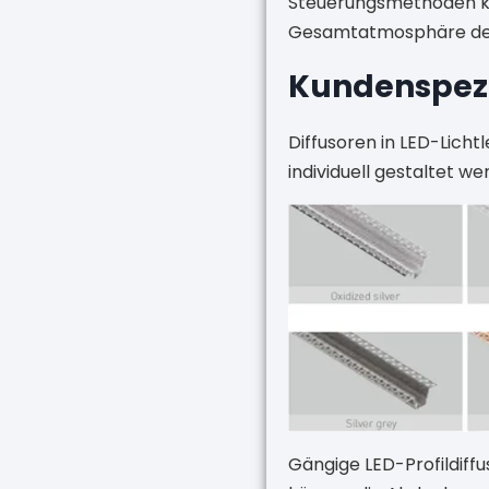
Steuerungsmethoden kön
Gesamtatmosphäre des
Kundenspezif
Diffusoren in LED-Licht
individuell gestaltet we
Gängige LED-Profildiffus