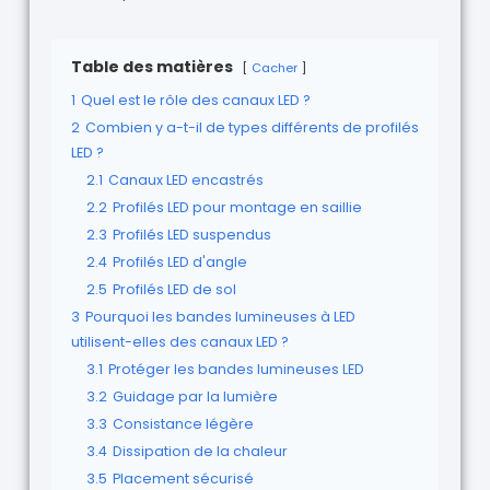
Table des matières
Cacher
1
Quel est le rôle des canaux LED ?
2
Combien y a-t-il de types différents de profilés
LED ?
2.1
Canaux LED encastrés
2.2
Profilés LED pour montage en saillie
2.3
Profilés LED suspendus
2.4
Profilés LED d'angle
2.5
Profilés LED de sol
3
Pourquoi les bandes lumineuses à LED
utilisent-elles des canaux LED ?
3.1
Protéger les bandes lumineuses LED
3.2
Guidage par la lumière
3.3
Consistance légère
3.4
Dissipation de la chaleur
3.5
Placement sécurisé