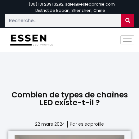
+(86) 131 2891 3292
sales@esledprofile.com
District de Baoan, Shenzhen, Chine
Combien de types de chaînes
LED existe-t-il ?
22 mars 2024
Par esledprofile