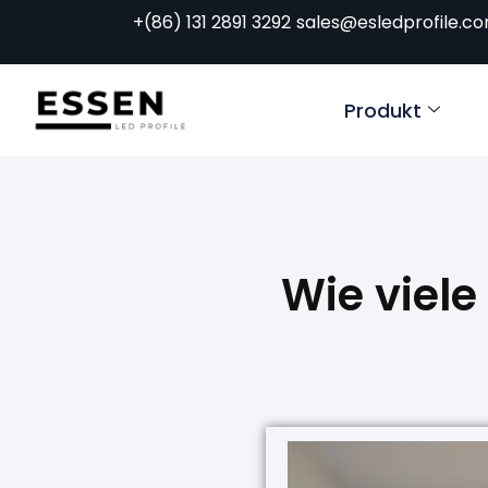
+(86) 131 2891 3292
sales@esledprofile.c
Produkt
Wie viele