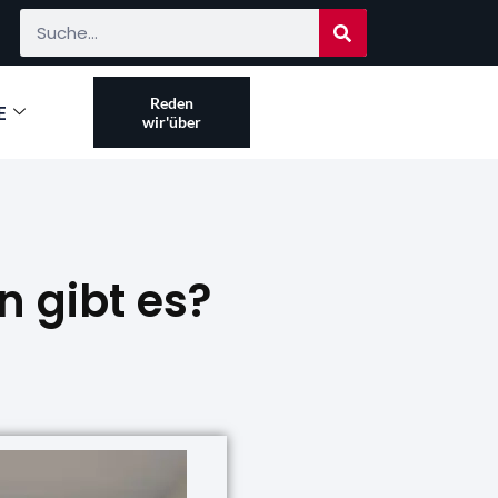
Reden
E
wir'über
n gibt es?