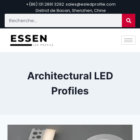
+(86) 131 2891 3292
sales@esledprofile.com
District de Baoan, Shenzhen, Chine
Architectural LED
Profiles