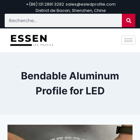
+(86) 131 2891 3292
sales@esledprofile.com
District de Baoan, Shenzhen, Chine
Bendable Aluminum
Profile for LED