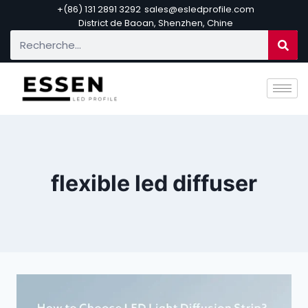
+(86) 131 2891 3292
sales@esledprofile.com
District de Baoan, Shenzhen, Chine
flexible led diffuser