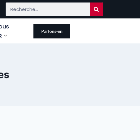
ous
Parlons-en
R
es