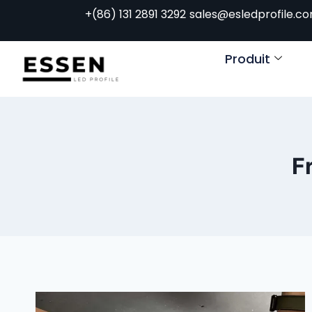
+(86) 131 2891 3292
sales@esledprofile.c
Produit
F