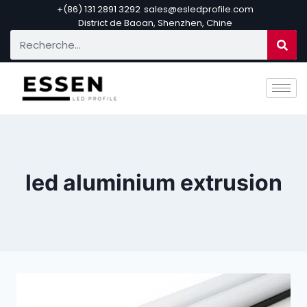
+(86) 131 2891 3292
sales@esledprofile.com
District de Baoan, Shenzhen, Chine
led aluminium extrusion