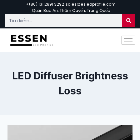
+(86) 131 2891 3292
sales@esledprofile.com
Quận Bao An, Thâm Quyến, Trung Quốc
LED Diffuser Brightness
Loss