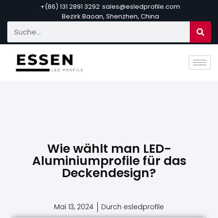
+(86) 131 2891 3292
sales@esledprofile.com
Bezirk Baoan, Shenzhen, China
Wie wählt man LED-
Aluminiumprofile für das
Deckendesign?
Mai 13, 2024
Durch esledprofile