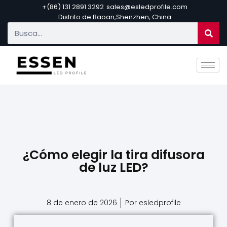
+(86) 131 2891 3292
sales@esledprofile.com
Distrito de Baoan,Shenzhen, China
¿Cómo elegir la tira difusora
de luz LED?
8 de enero de 2026
Por esledprofile