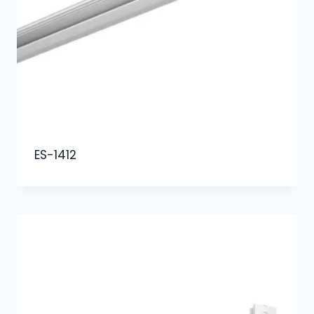
ES-1412