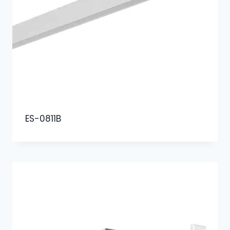
ES-0811B