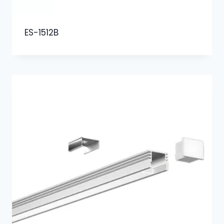
ES-1512B