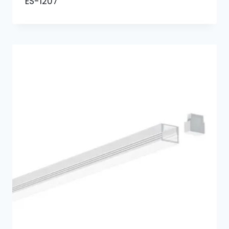
ES-1207