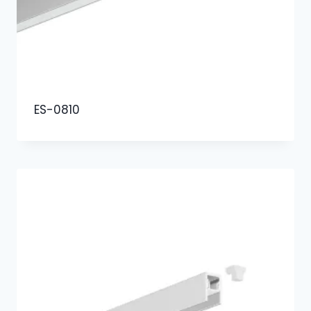
ES-0810