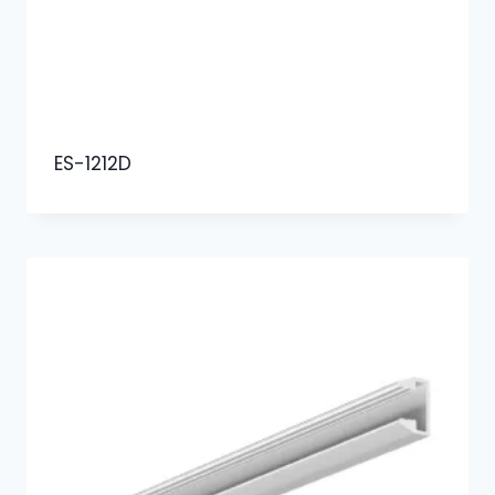
ES-1212D