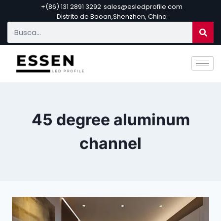
+(86) 131 2891 3292
sales@esledprofile.com
Distrito de Baoan,Shenzhen, China
45 degree aluminum
channel