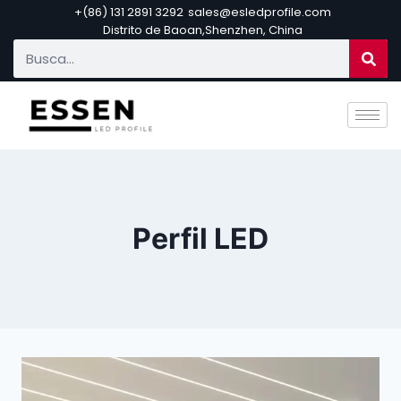
+(86) 131 2891 3292
sales@esledprofile.com
Distrito de Baoan,Shenzhen, China
Perfil LED