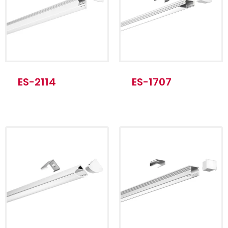
Método de
Instalación en
instalación
superficie
Longitud estándar
1m/ 2m/ 3m
Producto Nombre
ALU Blanco
ES-2114
ES-1707
Material
6063-T5
Método de
Instalación en
instalación
superficie
Longitud estándar
1m/ 2m/ 3m