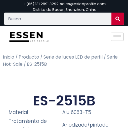
+(86) 131 2891 3292
sales@esledprofile.com
Distrito de Baoan,Shenzhen, China
Inicio
/
Producto
/
Serie de luces LED de perfil
/
Serie
Hot-Sale
/ ES-2515B
ES-2515B
Material
Alu 6063-T5
Tratamiento de
Anodizado/pintado